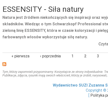
ESSENSITY - Siła natury
Natura jest źródłem niekończących się inspiracji oraz wy
składników. Wiedząc o tym Schwarzkopf Professional st
zieloną linię ESSENSITY, która w czasie koloryzacji i pielę
farbowanych włosów wykorzystuje siłę natury.
Czyta
« pierwsza
‹ poprzednia
1
2
3
Tym, którzy zapomnieli przypominamy. Korzystajcie ze strony indywidualnie. Treś
Publikacje, zdjęcia, rysunki mają swoich właścicieli, którzy je zrobili, narysowal
Wydawnictwo SUZI Zuzanna S
Copyright © 
[
Polityka 